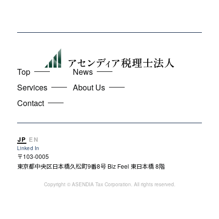
Top
News
Services
About Us
Contact
JP
EN
Linked In
〒103-0005
東京都中央区日本橋久松町9番8号 Biz Feel 東日本橋 8階
Copyright © ASENDIA Tax Corporation. All rights reserved.